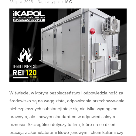
28 lipca, 2025
Napisany przez:
M C
W świecie, w którym bezpieczeństwo i odpowiedzialność za
środowisko są na wagę złota, odpowiednie przechowywanie
niebezpiecznych substancji staje się nie tylko wymogiem
prawnym, ale i nowym standardem w odpowiedzialnym
biznesie. Szczególnie dotyczy to firm, które na co dzień
pracują z akumulatorami litowo-jonowymi, chemikaliami czy