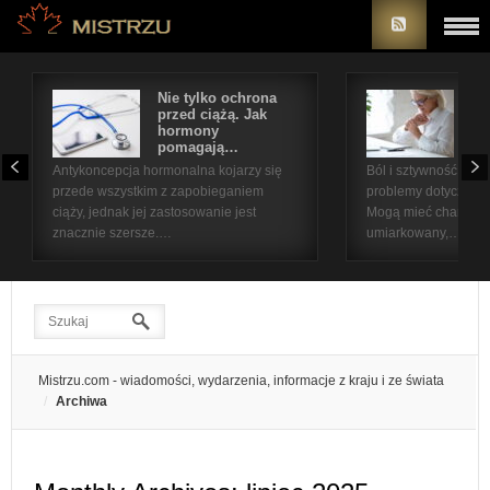
Nie tylko ochrona
Bó
przed ciążą. Jak
st
hormony
na
pomagają…
pr
Antykoncepcja hormonalna kojarzy się
Ból i sztywność sta
przede wszystkim z zapobieganiem
problemy dotyczące 
ciąży, jednak jej zastosowanie jest
Mogą mieć charakter
znacznie szersze.…
umiarkowany,…
Mistrzu.com - wiadomości, wydarzenia, informacje z kraju i ze świata
Archiwa