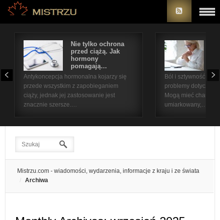
Nie tylko ochrona
Bó
przed ciążą. Jak
st
hormony
na
pomagają…
pr
Antykoncepcja hormonalna kojarzy się
Ból i sztywność sta
przede wszystkim z zapobieganiem
problemy dotyczące 
ciąży, jednak jej zastosowanie jest
Mogą mieć charakter
znacznie szersze.…
umiarkowany,…
Mistrzu.com - wiadomości, wydarzenia, informacje z kraju i ze świata
Archiwa