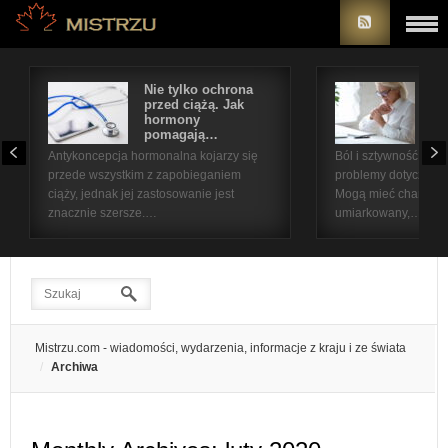
Nie tylko ochrona
Bó
przed ciążą. Jak
st
hormony
na
pomagają…
pr
Antykoncepcja hormonalna kojarzy się
Ból i sztywność sta
przede wszystkim z zapobieganiem
problemy dotyczące 
ciąży, jednak jej zastosowanie jest
Mogą mieć charakter
znacznie szersze.…
umiarkowany,…
Mistrzu.com - wiadomości, wydarzenia, informacje z kraju i ze świata
Archiwa