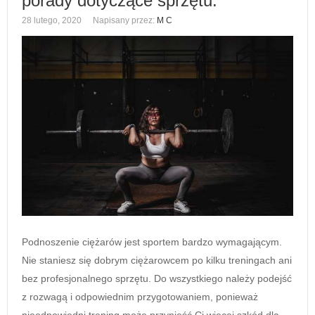
porady dotyczące sprzętu.
28 lutego, 2020
Napisany przez:
M C
Podnoszenie ciężarów jest sportem bardzo wymagającym.
Nie staniesz się dobrym ciężarowcem po kilku treningach ani
bez profesjonalnego sprzętu. Do wszystkiego należy podejść
z rozwagą i odpowiednim przygotowaniem, ponieważ
nieodpowiedni trening może przynieść Ci więcej szkód dla