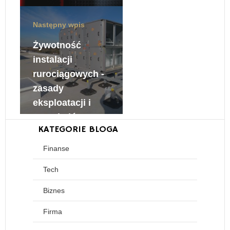
30 maja, 2022
Następny wpis
Żywotność
instalacji
rurociągowych -
zasady
eksploatacji i
przeglądów
KATEGORIE BLOGA
30 maja, 2022
Finanse
Tech
Biznes
Firma