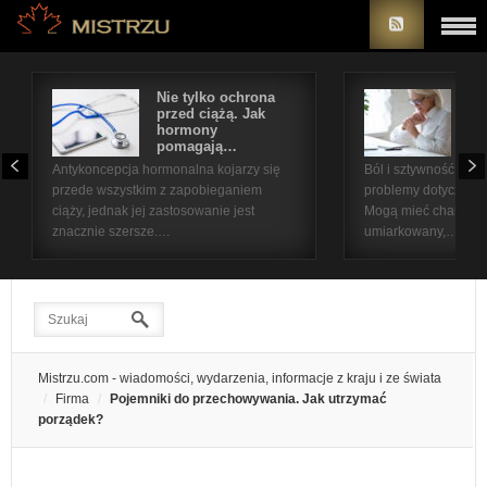
Nie tylko ochrona
Bó
przed ciążą. Jak
st
hormony
na
pomagają…
pr
Antykoncepcja hormonalna kojarzy się
Ból i sztywność sta
przede wszystkim z zapobieganiem
problemy dotyczące 
ciąży, jednak jej zastosowanie jest
Mogą mieć charakter
znacznie szersze.…
umiarkowany,…
Mistrzu.com - wiadomości, wydarzenia, informacje z kraju i ze świata
Firma
Pojemniki do przechowywania. Jak utrzymać
porządek?