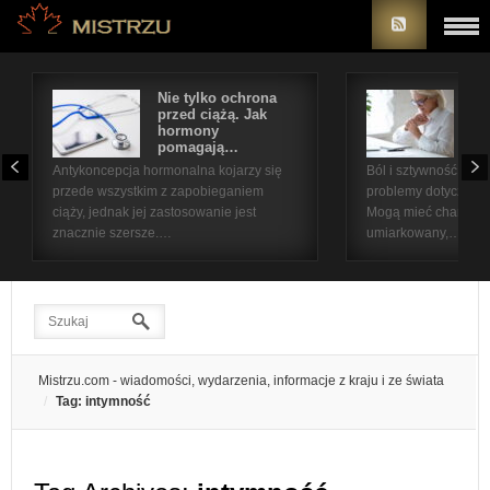
Nie tylko ochrona
Bó
przed ciążą. Jak
st
hormony
na
pomagają…
pr
Antykoncepcja hormonalna kojarzy się
Ból i sztywność sta
przede wszystkim z zapobieganiem
problemy dotyczące 
ciąży, jednak jej zastosowanie jest
Mogą mieć charakter
znacznie szersze.…
umiarkowany,…
Mistrzu.com - wiadomości, wydarzenia, informacje z kraju i ze świata
Tag: intymność