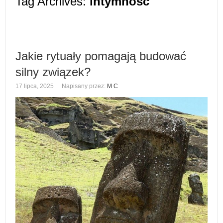
Tag Archives:
intymność
Jakie rytuały pomagają budować
silny związek?
17 lipca, 2025
Napisany przez:
M C