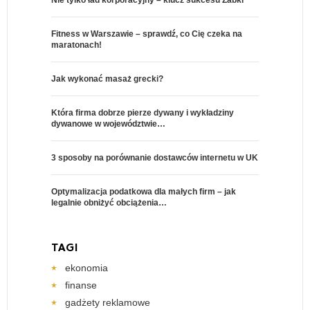
Nie tylko ład korporacyjny – klucz sukcesu Żabki
Fitness w Warszawie – sprawdź, co Cię czeka na
maratonach!
Jak wykonać masaż grecki?
Która firma dobrze pierze dywany i wykładziny
dywanowe w województwie…
3 sposoby na porównanie dostawców internetu w UK
Optymalizacja podatkowa dla małych firm – jak
legalnie obniżyć obciążenia…
TAGI
ekonomia
finanse
gadżety reklamowe