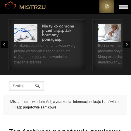
Nie tylko ochrona
Bó
przed ciążą. Jak
st
hormony
na
pomagają…
pr
Antykoncepcja hormonalna kojarzy się
Ból i sztywność sta
przede wszystkim z zapobieganiem
problemy dotyczące 
ciąży, jednak jej zastosowanie jest
Mogą mieć charakter
znacznie szersze.…
umiarkowany,…
Mistrzu.com - wiadomości, wydarzenia, informacje z kraju i ze świata
Tag: pogotowie zamkowe