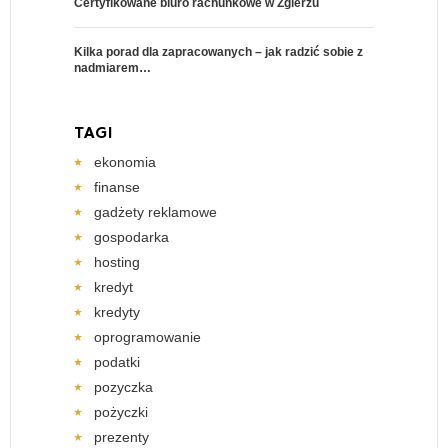
Certyfikowane biuro rachunkowe w Zgierzu
Kilka porad dla zapracowanych – jak radzić sobie z
nadmiarem…
TAGI
ekonomia
finanse
gadżety reklamowe
gospodarka
hosting
kredyt
kredyty
oprogramowanie
podatki
pozyczka
pożyczki
prezenty