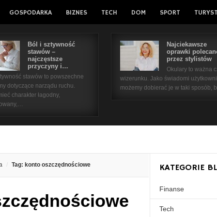
GOSPODARKA
BIZNES
TECH
DOM
SPORT
TURYS
Ból i sztywność
Najciekawsze
stawów –
oprawki polecan
najczęstsze
przez stylistów
przyczyny i…
Okulary to ważna 
sztywność stawów to powszechne
wizerunku. Jako świadomi użytkown
my dotyczące narządu ruchu.
możemy dobierać je w taki sposób,
ieć charakter łagodny,
kowany,…
a
Tag: konto oszczędnościowe
KATEGORIE B
Finanse
szczędnościowe
Tech