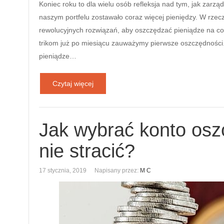
Koniec roku to dla wielu osób refleksja nad tym, jak zar
naszym portfelu zostawało coraz więcej pieniędzy. W rzec
rewolucyjnych rozwiązań, aby oszczędzać pieniądze na co d
trikom już po miesiącu zauważymy pierwsze oszczędności
pieniądze…
Czytaj więcej
Jak wybrać konto osz
nie stracić?
17 stycznia, 2019
Napisany przez:
M C