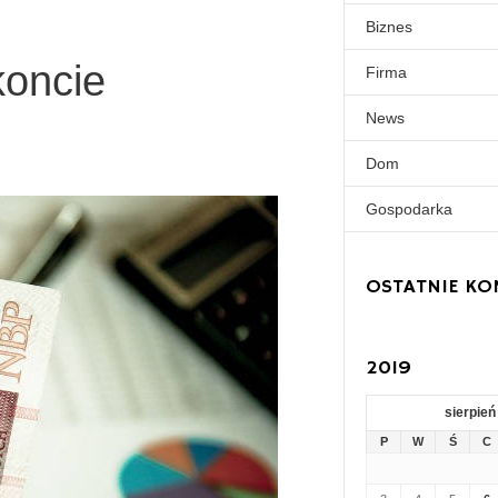
Biznes
koncie
Firma
News
Dom
Gospodarka
OSTATNIE KO
2019
sierpień
P
W
Ś
C