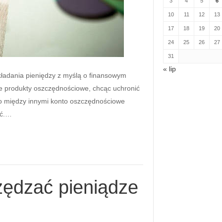
3
4
5
6
10
11
12
13
17
18
19
20
24
25
26
27
31
« lip
kładania pieniędzy z myślą o finansowym
e produkty oszczędnościowe, chcąc uchronić
go między innymi konto oszczędnościowe
ać.…
zędzać pieniądze