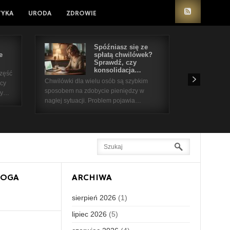
TYKA
URODA
ZDROWIE
Spóźniasz się ze
e
spłatą chwilówek?
Sprawdź, czy
konsolidacja…
część
Chwilówki dla wielu osób są szybkim
icy
sposobem na zdobycie pieniędzy w
 by…
nagłej sytuacji. Problem pojawia…
LOGA
ARCHIWA
sierpień 2026
(1)
lipiec 2026
(5)