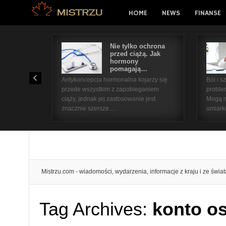
HOME
NEWS
FINANSE
Nie tylko ochrona
przed ciążą. Jak
hormony
pomagają…
Antykoncepcja hormonalna kojarzy się
Ból i 
przede wszystkim z zapobieganiem
proble
ciąży, jednak jej zastosowanie jest
Mogą m
znacznie szersze.…
umiar
Mistrzu.com - wiadomości, wydarzenia, informacje z kraju i ze świat
Tag Archives:
konto o