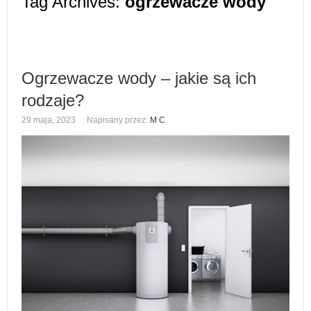
Tag Archives:
ogrzewacze wody
Ogrzewacze wody – jakie są ich
rodzaje?
29 maja, 2023
Napisany przez:
M C