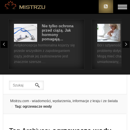
Nie tylko ochrona
Bó
przed ciążą. Jak
st
hormony
na
pomagają…
pr
Antykoncepcja hormonalna kojarzy się
Ból i sztywność sta
przede wszystkim z zapobieganiem
problemy dotyczące 
ciąży, jednak jej zastosowanie jest
Mogą mieć charakter
znacznie szersze.…
umiarkowany,…
Mistrzu.com - wiadomości, wydarzenia, informacje z kraju i ze świata
Tag: ogrzewacze wody