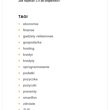
Jak napisać CV po angielsku?
TAGI
ekonomia
finanse
gadżety reklamowe
gospodarka
hosting
kredyt
kredyty
oprogramowanie
podatki
pozyczka
pożyczki
prezenty
smartfon
zdrowie
ZUS