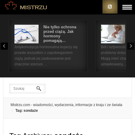
Nie tylko ochrona
Bó
przed ciążą. Jak
st
hormony
na
pomagają…
pr
Antykoncepcja hormonalna kojarzy się
Ból i sztywność sta
przede wszystkim z zapobieganiem
problemy dotyczące 
ciąży, jednak jej zastosowanie jest
Mogą mieć charakter
znacznie szersze.…
umiarkowany,…
Mistrzu.com - wiadomości, wydarzenia, informacje z kraju i ze świata
Tag: sondaże