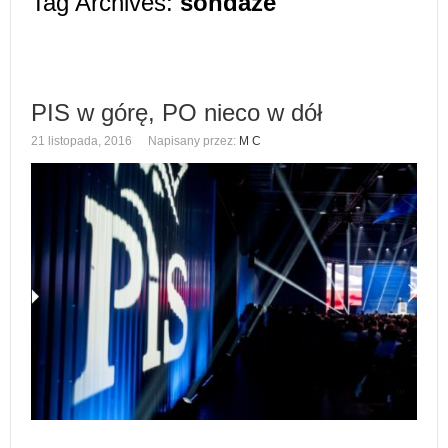
Tag Archives:
sondaże
PIS w górę, PO nieco w dół
21 listopada, 2016
Napisany przez:
M C