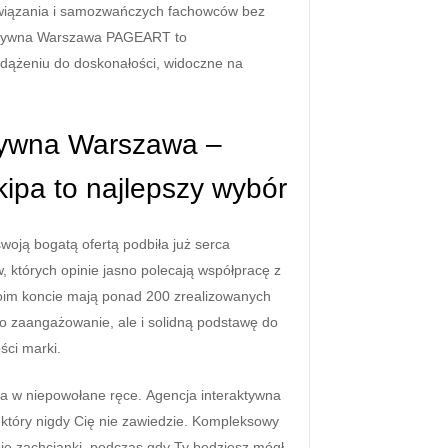
wiązania i samozwańczych fachowców bez
aktywna Warszawa PAGEART to
dążeniu do doskonałości, widoczne na
tywna Warszawa –
ipa to najlepszy wybór
oją bogatą ofertą podbiła już serca
, których opinie jasno polecają współpracę z
woim koncie mają ponad 200 zrealizowanych
lko zaangażowanie, ale i solidną podstawę do
ści marki.
ła w niepowołane ręce. Agencja interaktywna
tóry nigdy Cię nie zawiedzie. Kompleksowy
oje zachcianki, podczas gdy Ty będziesz mógł