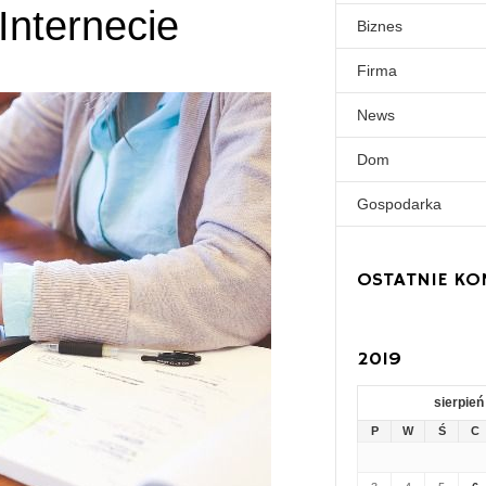
Internecie
Biznes
Firma
News
Dom
Gospodarka
OSTATNIE KO
2019
sierpień
P
W
Ś
C