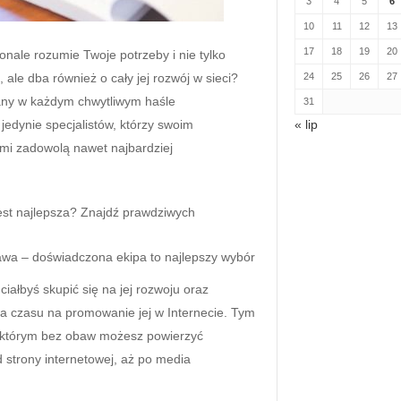
3
4
5
6
10
11
12
13
17
18
19
20
onale rozumie Twoje potrzeby i nie tylko
 ale dba również o cały jej rozwój w sieci?
24
25
26
27
zany w każdym chwytliwym haśle
31
edynie specjalistów, którzy swoim
« lip
mi zadowolą nawet najbardziej
jest najlepsza? Znajdź prawdziwych
wa – doświadczona ekipa to najlepszy wybór
iałbyś skupić się na jej rozwoju oraz
ia czasu na promowanie jej w Internecie. Tym
i, którym bez obaw możesz powierzyć
 strony internetowej, aż po media