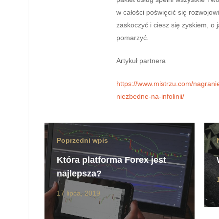
w całości poświęcić się rozwojow
zaskoczyć i ciesz się zyskiem, o
pomarzyć.
Artykuł partnera
https://www.mistrzu.com/nagranie
niezbedne-na-infolinii/
Poprzedni wpis
Która platforma Forex jest
najlepsza?
17 lipca, 2019