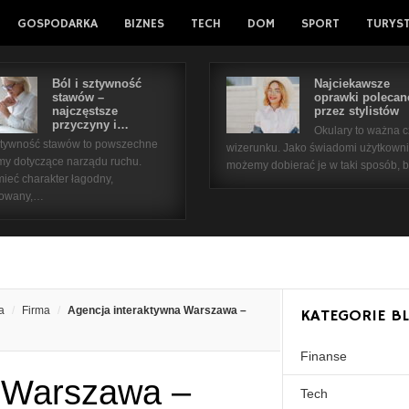
GOSPODARKA
BIZNES
TECH
DOM
SPORT
TURYS
Ból i sztywność
Najciekawsze
stawów –
oprawki polecan
najczęstsze
przez stylistów
przyczyny i…
Okulary to ważna 
sztywność stawów to powszechne
wizerunku. Jako świadomi użytkown
my dotyczące narządu ruchu.
możemy dobierać je w taki sposób,
ieć charakter łagodny,
kowany,…
a
Firma
Agencja interaktywna Warszawa –
KATEGORIE B
Finanse
a Warszawa –
Tech