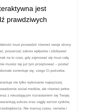
teraktywna jest
dź prawdziwych
łalność musi prowadzić również swoje strony
wać, poszerzać zakres wpływów i zdobywać
nak na to czas, gdy zajmować się musi całą
e nie musisz się już tym przejmować – postać
konale zorientuje się, czego Ci potrzeba.
rantuje nie tylko wykonanie najwyższej
prowadzenie social mediów, ale również pełne
wraz z nieustającym rozrastaniem się Twojej
 gwarantują sukces oraz ciągły wzrost zysków,
rzedsiębiorca. Nie marnuj czasu, nerwów i