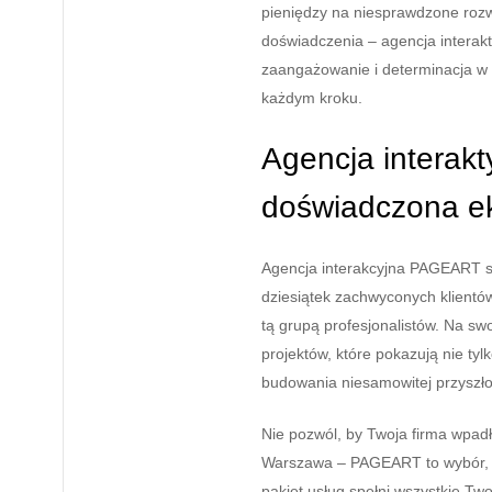
pieniędzy na niesprawdzone roz
doświadczenia – agencja inter
zaangażowanie i determinacja w 
każdym kroku.
Agencja interak
doświadczona ek
Agencja interakcyjna PAGEART sw
dziesiątek zachwyconych klientów
tą grupą profesjonalistów. Na s
projektów, które pokazują nie ty
budowania niesamowitej przyszło
Nie pozwól, by Twoja firma wpad
Warszawa – PAGEART to wybór, k
pakiet usług spełni wszystkie Tw