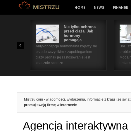
HOME
NEWS
FINANSE
Nie tylko ochrona
przed ciążą. Jak
hormony
pomagają…
Antykoncepcja hormonalna kojarzy się
Ból i 
przede wszystkim z zapobieganiem
proble
ciąży, jednak jej zastosowanie jest
Mogą m
znacznie szersze.…
umiar
Mistrzu.com - wiadomości, wydarzenia, informacje z kraju i ze świat
promuj swoją firmę w Internecie
Agencja interaktywn