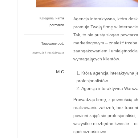
Kategoria:
Firma
Agencja interaktywna, która dosk
permalink
promuje Twoją firmę w Internecie,
Tak, to nie pusty slogan powtar
marketingowym – znaleźć trzeba j
Tagowane pod:
zaangażowaniem i umiejętnościa
agencja interaktywna
wymagających klientów.
M C
Która agencja interaktywna 
profesjonalistów
Agencja interaktywna Warsza
Prowadząc firmę, z pewnością chc
realizowaniu założeń, bez tracen
powinni zająć się profesjonaliśc
wszystkie niezbędne kwestie – od
społecznościowe.