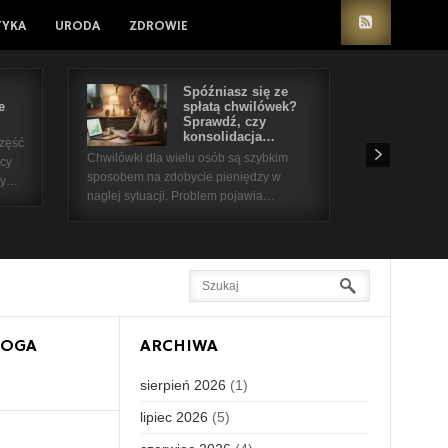
TYKA
URODA
ZDROWIE
Spóźniasz się ze
e
spłatą chwilówek?
Sprawdź, czy
konsolidacja…
część
Chwilówki dla wielu osób są szybkim
icy
sposobem na zdobycie pieniędzy w
 by…
nagłej sytuacji. Problem pojawia…
LOGA
ARCHIWA
sierpień 2026
(1)
lipiec 2026
(5)