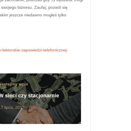
i swojego biznesu. Zaufaj, pozwól się
 jakim jeszcze niedawno mogłeś tylko
-lektorskie-zapowiedzi-telefonicznej-
Następny wpis
W sieci czy stacjonarnie
17 lipca, 2019