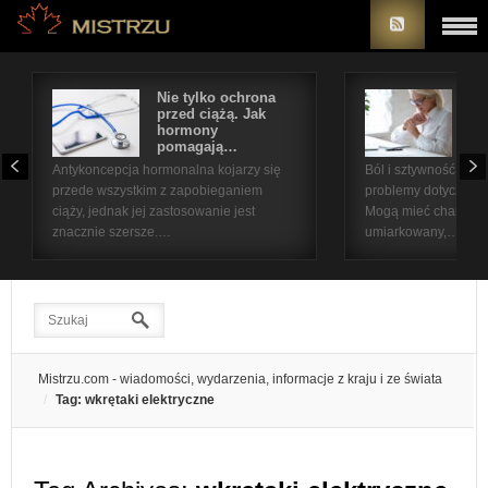
Nie tylko ochrona
Bó
przed ciążą. Jak
st
hormony
na
pomagają…
pr
Antykoncepcja hormonalna kojarzy się
Ból i sztywność sta
przede wszystkim z zapobieganiem
problemy dotyczące 
ciąży, jednak jej zastosowanie jest
Mogą mieć charakter
znacznie szersze.…
umiarkowany,…
Mistrzu.com - wiadomości, wydarzenia, informacje z kraju i ze świata
Tag: wkrętaki elektryczne