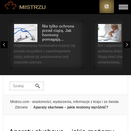
Nie tylko ochrona
Bó
przed ciążą. Jak
st
hormony
na
pomagają…
pr
Antykoncepcja hormonalna kojarzy się
Ból i sztywność sta
przede wszystkim z zapobieganiem
problemy dotyczące 
ciąży, jednak jej zastosowanie jest
Mogą mieć charakter
znacznie szersze.…
umiarkowany,…
Mistrzu.com - wiadomości, wydarzenia, informacje z kraju i ze świata
Zdrowie
Aparaty słuchowe – jakie możemy wyróżnić?