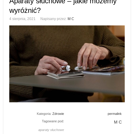
Aparaty słuchowe – jakie możemy
wyróżnić?
4 sierpnia, 2021
Napisany przez:
M C
Kategoria:
Zdrowie
permalink
Tagowane pod:
M C
aparaty słuchowe