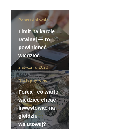
Poprzedni wpis
Limit na karcie
ratalnej — to
powinieneś
wiedzieć
2 stycznia, 2023
Następny wpis
Forex - co warto
wiedzieć chcąc
inwestować na
giełdzie
walutowej?