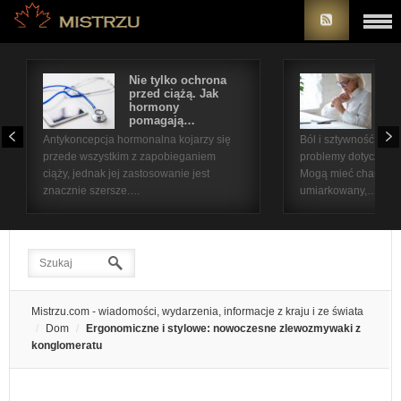
Nie tylko ochrona
Bó
przed ciążą. Jak
st
hormony
na
pomagają…
pr
Antykoncepcja hormonalna kojarzy się
Ból i sztywność sta
przede wszystkim z zapobieganiem
problemy dotyczące 
ciąży, jednak jej zastosowanie jest
Mogą mieć charakter
znacznie szersze.…
umiarkowany,…
Mistrzu.com - wiadomości, wydarzenia, informacje z kraju i ze świata
Dom
Ergonomiczne i stylowe: nowoczesne zlewozmywaki z
konglomeratu