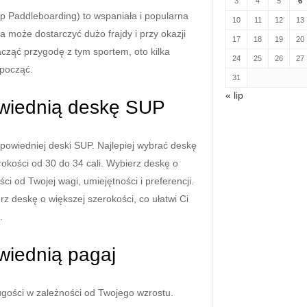
3
4
5
6
 Paddleboarding) to wspaniała i popularna
10
11
12
13
a może dostarczyć dużo frajdy i przy okazji
17
18
19
20
acząć przygodę z tym sportem, oto kilka
24
25
26
27
począć.
31
« lip
owiednią deskę SUP
powiedniej deski SUP. Najlepiej wybrać deskę
rokości od 30 do 34 cali. Wybierz deskę o
ci od Twojej wagi, umiejętności i preferencji.
rz deskę o większej szerokości, co ułatwi Ci
.
wiednią pagaj
ugości w zależności od Twojego wzrostu.