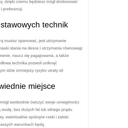
ny, dzięki czemu będziesz mógł dostosować
 preferencji.
dstawowych technik
órą musisz opanować, jest utrzymanie
nauki stania na desce i utrzymania równowagi
ewnie, naucz się pagajowania, a także
łowa technika pozwoli uniknąć
ym idzie zmniejszy ryzyko utraty sił.
wiednie miejsce
 mógł swobodnie ćwiczyć swoje umiejętności
 wodę, bez dużych fal lub silnego prądu.
y, ewentualnie spokojne rzeki i zatoki.
naszych warunkach będą