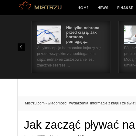
HOME
NEWS
FINANSE
Nie tylko ochrona
przed ciążą. Jak
hormony
pomagają…
Antykoncepcja hormonalna kojarzy się
Ból i 
przede wszystkim z zapobieganiem
proble
ciąży, jednak jej zastosowanie jest
Mogą m
znacznie szersze.…
umiar
Mistrzu.com - wiadomości, wydarzenia, informacje z kraju i ze świat
Jak zacząć pływać na