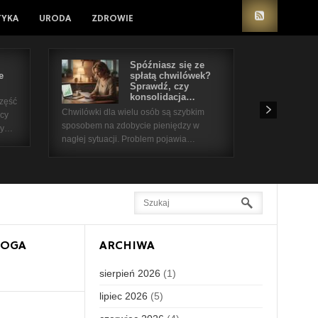
TYKA
URODA
ZDROWIE
Spóźniasz się ze
e
spłatą chwilówek?
Sprawdź, czy
konsolidacja…
część
Chwilówki dla wielu osób są szybkim
icy
sposobem na zdobycie pieniędzy w
 by…
nagłej sytuacji. Problem pojawia…
LOGA
ARCHIWA
sierpień 2026
(1)
lipiec 2026
(5)