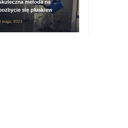
skuteczna metoda na
pozbycie się pluskiew
4 maja, 2023