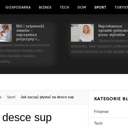
GOSPODARKA
BIZNES
TECH
DOM
SPORT
TURYS
Ból i sztywność
Najciekawsze
stawów –
oprawki polecan
najczęstsze
przez stylistów
przyczyny i…
Okulary to ważna 
sztywność stawów to powszechne
wizerunku. Jako świadomi użytkown
my dotyczące narządu ruchu.
możemy dobierać je w taki sposób,
ieć charakter łagodny,
kowany,…
a
Sport
Jak zacząć pływać na desce sup
KATEGORIE B
Finanse
 desce sup
Tech