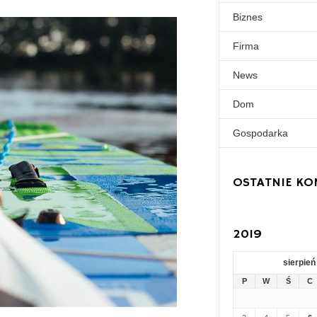
Biznes
Firma
News
Dom
Gospodarka
OSTATNIE KO
2019
sierpień
P
W
Ś
C