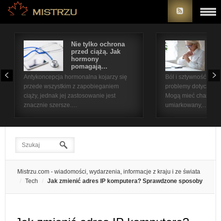
Nie tylko ochrona
Bó
przed ciążą. Jak
st
hormony
na
pomagają…
pr
Antykoncepcja hormonalna kojarzy się
Ból i sztywność sta
przede wszystkim z zapobieganiem
problemy dotyczące 
ciąży, jednak jej zastosowanie jest
Mogą mieć charakter
znacznie szersze.…
umiarkowany,…
Mistrzu.com - wiadomości, wydarzenia, informacje z kraju i ze świata
Tech
Jak zmienić adres IP komputera? Sprawdzone sposoby