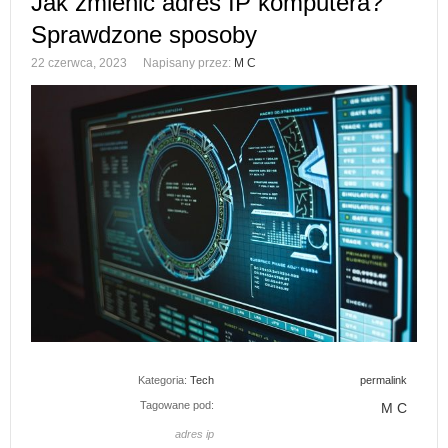
Jak zmienić adres IP komputera?
Sprawdzone sposoby
22 czerwca, 2023
Napisany przez:
M C
Kategoria:
Tech
permalink
Tagowane pod:
M C
adres ip