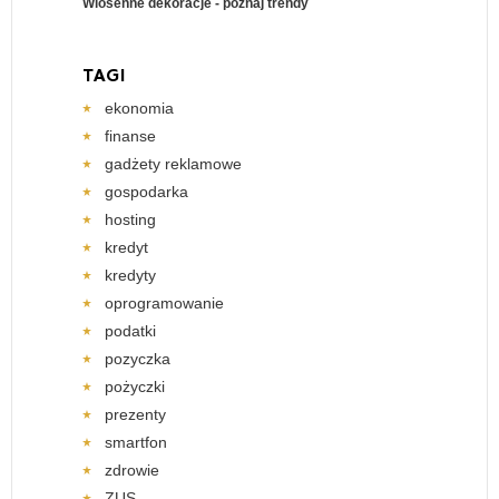
Wiosenne dekoracje - poznaj trendy
TAGI
ekonomia
finanse
gadżety reklamowe
gospodarka
hosting
kredyt
kredyty
oprogramowanie
podatki
pozyczka
pożyczki
prezenty
smartfon
zdrowie
ZUS