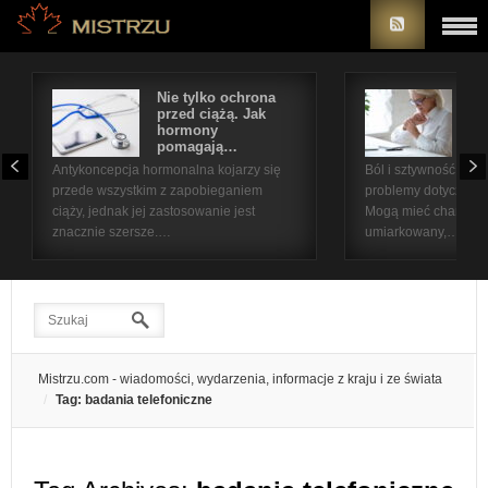
Nie tylko ochrona
Bó
przed ciążą. Jak
st
hormony
na
pomagają…
pr
Antykoncepcja hormonalna kojarzy się
Ból i sztywność sta
przede wszystkim z zapobieganiem
problemy dotyczące 
ciąży, jednak jej zastosowanie jest
Mogą mieć charakter
znacznie szersze.…
umiarkowany,…
Mistrzu.com - wiadomości, wydarzenia, informacje z kraju i ze świata
Tag: badania telefoniczne