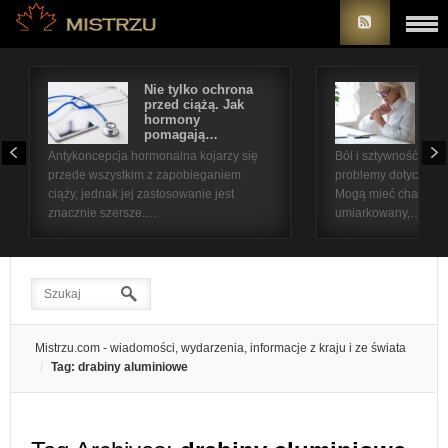
Nie tylko ochrona
Bó
przed ciążą. Jak
st
hormony
na
pomagają…
pr
Antykoncepcja hormonalna kojarzy się
Ból i sztywność sta
przede wszystkim z zapobieganiem
problemy dotyczące 
ciąży, jednak jej zastosowanie jest
Mogą mieć charakter
znacznie szersze.…
umiarkowany,…
Mistrzu.com - wiadomości, wydarzenia, informacje z kraju i ze świata
Tag: drabiny aluminiowe