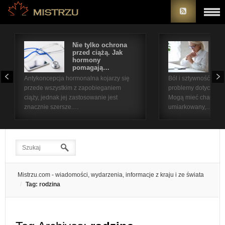
Nie tylko ochrona
Bó
przed ciążą. Jak
st
hormony
na
pomagają…
pr
Antykoncepcja hormonalna kojarzy się
Ból i sztywność sta
przede wszystkim z zapobieganiem
problemy dotyczące 
ciąży, jednak jej zastosowanie jest
Mogą mieć charakter
znacznie szersze.…
umiarkowany,…
Mistrzu.com - wiadomości, wydarzenia, informacje z kraju i ze świata
Tag: rodzina