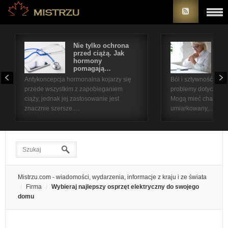
Nie tylko ochrona
Bó
przed ciążą. Jak
st
hormony
na
pomagają…
pr
Antykoncepcja hormonalna kojarzy się
Ból i sztywność sta
przede wszystkim z zapobieganiem
problemy dotyczące 
ciąży, jednak jej zastosowanie jest
Mogą mieć charakter
znacznie szersze.…
umiarkowany,…
Mistrzu.com - wiadomości, wydarzenia, informacje z kraju i ze świata
Firma
Wybieraj najlepszy osprzęt elektryczny do swojego
domu