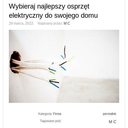
Wybieraj najlepszy osprzęt
elektryczny do swojego domu
29 marca, 2022
Napisany przez:
M C
Kategoria:
Firma
permalink
Tagowane pod:
M C