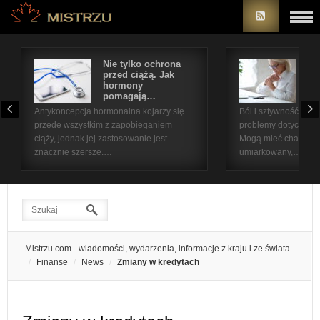
Nie tylko ochrona
Bó
przed ciążą. Jak
st
hormony
na
pomagają…
pr
Antykoncepcja hormonalna kojarzy się
Ból i sztywność sta
przede wszystkim z zapobieganiem
problemy dotyczące 
ciąży, jednak jej zastosowanie jest
Mogą mieć charakter
znacznie szersze.…
umiarkowany,…
Mistrzu.com - wiadomości, wydarzenia, informacje z kraju i ze świata
Finanse
News
Zmiany w kredytach