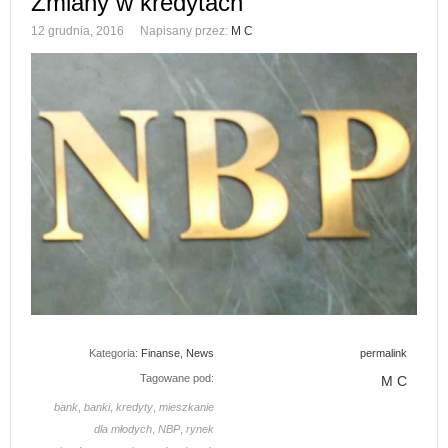
Zmiany w kredytach
12 grudnia, 2016
Napisany przez:
M C
Kategoria:
Finanse
,
News
permalink
Tagowane pod:
M C
bank
,
banki
,
kredyty
,
mieszkanie
dla młodych
,
NBP
,
rynek