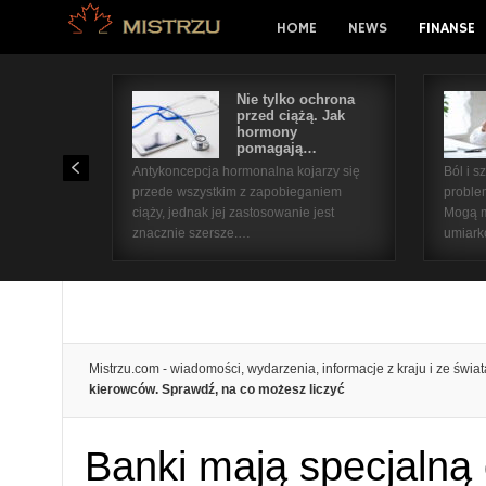
HOME
NEWS
FINANSE
Nie tylko ochrona
przed ciążą. Jak
hormony
pomagają…
Antykoncepcja hormonalna kojarzy się
Ból i 
przede wszystkim z zapobieganiem
proble
ciąży, jednak jej zastosowanie jest
Mogą m
znacznie szersze.…
umiar
Mistrzu.com - wiadomości, wydarzenia, informacje z kraju i ze świat
kierowców. Sprawdź, na co możesz liczyć
Banki mają specjalną 