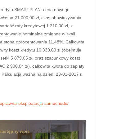
a Kredytu SMARTPLAN: cena nowego
własna 21 000,00 zł, czas obowiązywania
rtość raty kredytowej 1 210,00 zł, z
ocentowanie nominalne zmienne w skali
na stopa oprocentowania 11,48%. Całkowita
owity koszt kredytu 10 339,09 zł (obejmuje
setki 5 879,05 zł, oraz szacunkowy koszt
C 2 990,04 zł), całkowita kwota do zapłaty
. Kalkulacja ważna na dzień: 23-01-2017 r.
a-poprawna-eksploatacja-samochodu/
Następny wpis