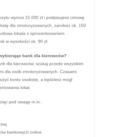
ozytu wynosi 15 000 zł i podpisujesz umowę
lokatę dla zmotoryzowanych, zarobisz ok. 150
dardowa lokata z oprocentowaniem
k w wysokości ok. 90 zł.
 wybierając bank dla kierowców?
ank dla kierowców, szukaj przede wszystkim
tami dla osób zmotoryzowanych. Czasami
łożyć konto osobiste, a będziesz mógł
entowania lokat.
wziąć pod uwagę m.in.:
znej
tów bankowych online.