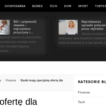
GOSPODARKA
BIZNES
TECH
DOM
SPORT
TURYS
Ból i sztywność
Najciekawsze
stawów –
oprawki polecan
najczęstsze
przez stylistów
przyczyny i…
Okulary to ważna 
sztywność stawów to powszechne
wizerunku. Jako świadomi użytkown
my dotyczące narządu ruchu.
możemy dobierać je w taki sposób,
ieć charakter łagodny,
kowany,…
a
Finanse
Banki mają specjalną ofertę dla
KATEGORIE B
Finanse
ofertę dla
Tech