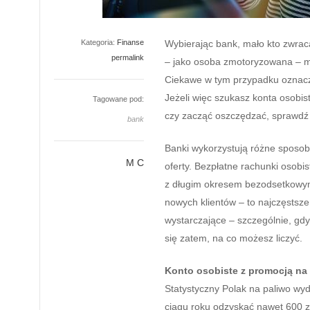
Kategoria:
Finanse
Wybierając bank, mało kto zwra
permalink
– jako osoba zmotoryzowana – m
Ciekawe w tym przypadku oznacz
Jeżeli więc szukasz konta osobi
Tagowane pod:
czy zacząć oszczędzać, sprawdź 
bank
Banki wykorzystują różne sposoby
M C
oferty. Bezpłatne rachunki osob
z długim okresem bezodsetkowym
nowych klientów – to najczęstsze
wystarczające – szczególnie, gd
się zatem, na co możesz liczyć.
Konto osobiste z promocją na
Statystyczny Polak na paliwo wyd
ciągu roku odzyskać nawet 600 z