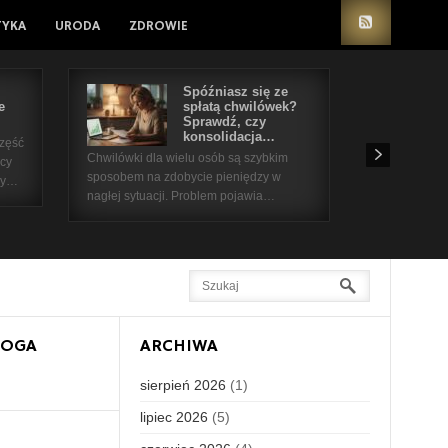
TYKA
URODA
ZDROWIE
Spóźniasz się ze
e
spłatą chwilówek?
Sprawdź, czy
konsolidacja…
część
Chwilówki dla wielu osób są szybkim
icy
sposobem na zdobycie pieniędzy w
 by…
nagłej sytuacji. Problem pojawia…
LOGA
ARCHIWA
sierpień 2026
(1)
lipiec 2026
(5)