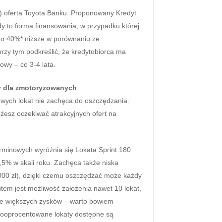
 oferta Toyota Banku. Proponowany Kredyt
o forma finansowania, w przypadku której
 o 40%* niższe w porównaniu ze
zy tym podkreślić, że kredytobiorca ma
wy – co 3-4 lata.
 dla zmotoryzowanych
wych lokat nie zachęca do oszczędzania.
ożesz oczekiwać atrakcyjnych ofert na
terminowych wyróżnia się Lokata Sprint 180
,5% w skali roku. Zachęca także niska
000 zł), dzięki czemu oszczędzać może każdy
em jest możliwość założenia nawet 10 lokat,
ze większych zysków – warto bowiem
ooprocentowane lokaty dostępne są