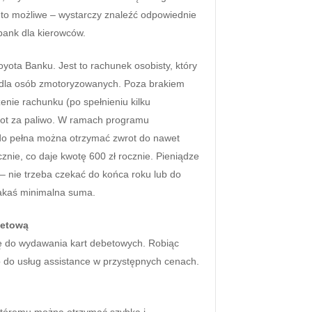
 to możliwe – wystarczy znaleźć odpowiednie
bank dla kierowców.
yota Banku. Jest to rachunek osobisty, który
i dla osób zmotoryzowanych. Poza brakiem
enie rachunku (po spełnieniu kilku
ot za paliwo. W ramach programu
 do pełna można otrzymać zwrot do nawet
nie, co daje kwotę 600 zł rocznie. Pieniądze
– nie trzeba czekać do końca roku lub do
jakaś minimalna suma.
betową
się do wydawania kart debetowych. Robiąc
p do usług assistance w przystępnych cenach.