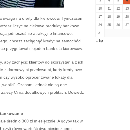
3
4
5
6
10
11
12
13
17
18
19
20
ca uwagę na oferty dla kierowców. Tymczasem
24
25
26
27
ożesz liczyć na ciekawe produkty bankowe.
ają jednocześnie atrakcyjne finansowo.
31
« lip
stego, chcesz zaciągnąć kredyt na samochód
co przygotował niejeden bank dla kierowców.
, aby zachęcić klientów do skorzystania z ich
iste z darmowymi przelewami, karty kredytowe
 czy wysoko oprocentowane lokaty dla
 „wabiki”. Czasami jednak nie są one
y zależy Ci na dodatkowych profitach. Dowiedz
 tankowanie
aje średnio 300 zł miesięcznie. A gdyby tak w
ł, czyli równowartość dwumiesięcznego