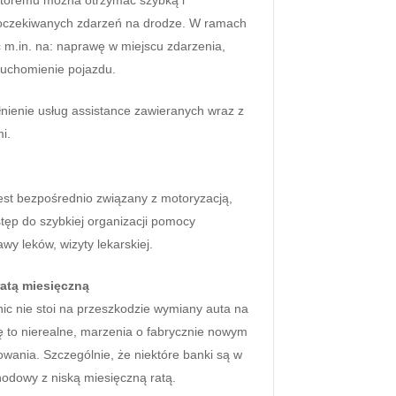
i któremu można otrzymać szybką i
eoczekiwanych zdarzeń na drodze. W ramach
 m.in. na: naprawę w miejscu zdarzenia,
uruchomienie pojazdu.
łnienie usług assistance zawieranych wraz z
i.
jest bezpośrednio związany z motoryzacją,
tęp do szybkiej organizacji pomocy
awy leków, wizyty lekarskiej.
atą miesięczną
ic nie stoi na przeszkodzie wymiany auta na
 to nierealne, marzenia o fabrycznie nowym
zowania. Szczególnie, że niektóre banki są w
odowy z niską miesięczną ratą.