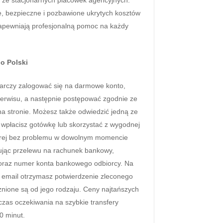
 ze stacjonarnych placówek agencyjnych.
e, bezpieczne i pozbawione ukrytych kosztów
zapewniają profesjonalną pomoc na każdy
do Polski
tarczy zalogować się na darmowe konto,
 serwisu, a następnie postępować zgodnie ze
a stronie. Możesz także odwiedzić jedną ze
 wpłacisz gotówkę lub skorzystać z wygodnej
tórej bez problemu w dowolnym momencie
ując przelewu na rachunek bankowy,
oraz numer konta bankowego odbiorcy. Na
s email otrzymasz potwierdzenie zleconego
żnione są od jego rodzaju. Ceny najtańszych
czas oczekiwania na szybkie transfery
0 minut.