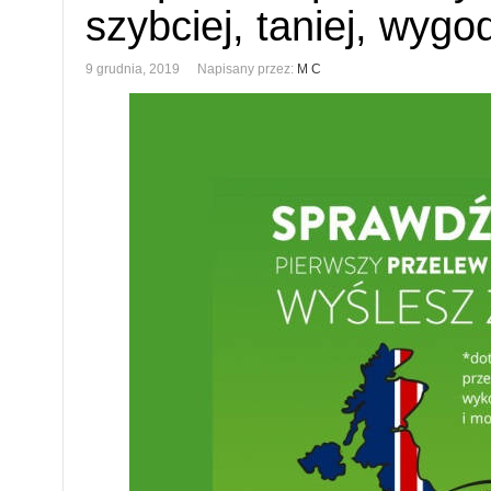
szybciej, taniej, wygod
9 grudnia, 2019
Napisany przez:
M C