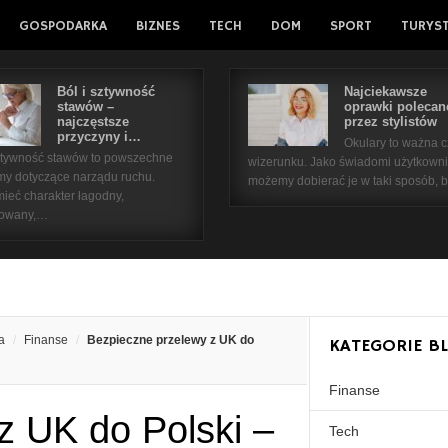
GOSPODARKA
BIZNES
TECH
DOM
SPORT
TURYS
Ból i sztywność
Najciekawsze
stawów –
oprawki polecan
najczęstsze
przez stylistów
przyczyny i…
Okulary to ważna 
sztywność stawów to powszechne
wizerunku. Jako świadomi użytkown
my dotyczące narządu ruchu.
możemy dobierać je w taki sposób,
ieć charakter łagodny,
kowany,…
a
Finanse
Bezpieczne przelewy z UK do
KATEGORIE B
Finanse
z UK do Polski –
Tech