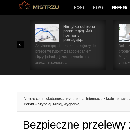
HOME
NEWS
FINANSE
Nie tylko ochrona
przed ciążą. Jak
hormony
pomagają…
Antykoncepcja hormonalna kojarzy się
Ból i 
przede wszystkim z zapobieganiem
proble
ciąży, jednak jej zastosowanie jest
Mogą m
znacznie szersze.…
umiar
Mistrzu.com - wiadomości, wydarzenia, informacje z kraju i ze świat
Polski – szybciej, taniej, wygodniej.
Bezpieczne przelewy 