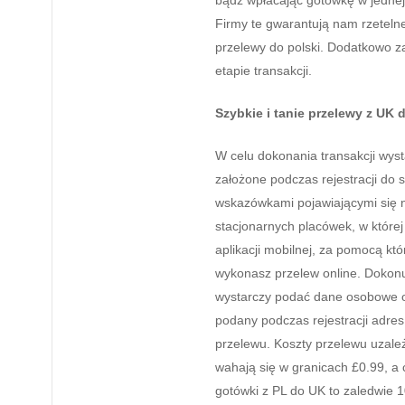
bądź wpłacając gotówkę w jednej
Firmy te gwarantują nam rzeteln
przelewy do polski. Dodatkowo 
etapie transakcji.
Szybkie i tanie przelewy z UK 
W celu dokonania transakcji wys
założone podczas rejestracji do
wskazówkami pojawiającymi się n
stacjonarnych placówek, w której
aplikacji mobilnej, za pomocą k
wykonasz przelew online. Dokon
wystarczy podać dane osobowe 
podany podczas rejestracji adre
przelewu. Koszty przelewu uzale
wahają się w granicach £0.99, a 
gotówki z PL do UK to zaledwie 1