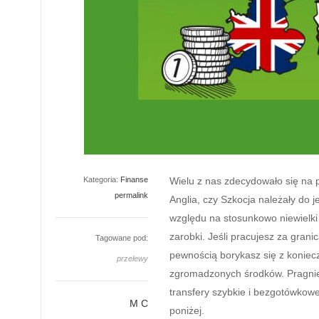
Kategoria:
Finanse
Wielu z nas zdecydowało się na pr
permalink
Anglia, czy Szkocja należały do j
względu na stosunkowo niewielki
zarobki. Jeśli pracujesz za grani
Tagowane pod:
pewnością borykasz się z koniec
przelewy
zgromadzonych środków. Pragnies
transfery szybkie i bezgotówkow
M C
poniżej.