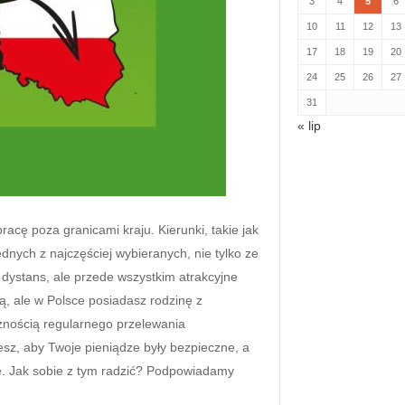
3
4
5
6
10
11
12
13
17
18
19
20
24
25
26
27
31
« lip
acę poza granicami kraju. Kierunki, takie jak
ednych z najczęściej wybieranych, nie tylko ze
 dystans, ale przede wszystkim atrakcyjne
cą, ale w Polsce posiadasz rodzinę z
znością regularnego przelewania
z, aby Twoje pieniądze były bezpieczne, a
e. Jak sobie z tym radzić? Podpowiadamy