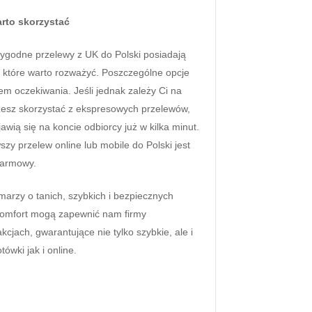
rto skorzystać
 wygodne przelewy z UK do Polski posiadają
 które warto rozważyć. Poszczególne opcje
em oczekiwania. Jeśli jednak zależy Ci na
żesz skorzystać z ekspresowych przelewów,
wią się na koncie odbiorcy już w kilka minut.
zy przelew online lub mobile do Polski jest
 darmowy.
 marzy o tanich, szybkich i bezpiecznych
komfort mogą zapewnić nam firmy
cjach, gwarantujące nie tylko szybkie, ale i
ówki jak i online.