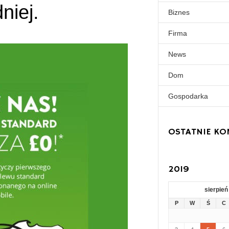
niej.
Biznes
Firma
News
Dom
Gospodarka
OSTATNIE KO
2019
sierpień
P
W
Ś
C