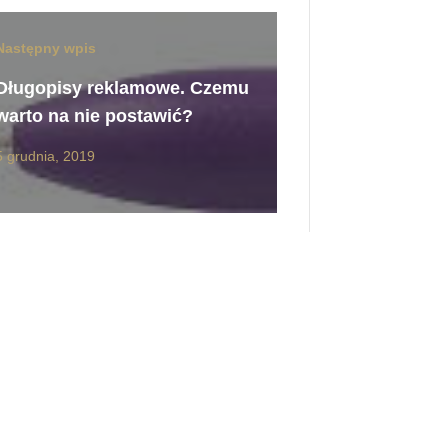
Następny wpis
Długopisy reklamowe. Czemu
warto na nie postawić?
5 grudnia, 2019