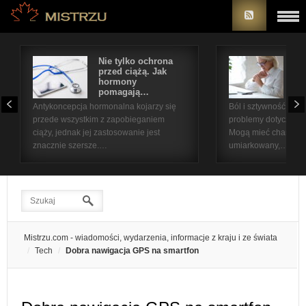
Nie tylko ochrona
Bó
przed ciążą. Jak
st
hormony
na
pomagają…
pr
Antykoncepcja hormonalna kojarzy się
Ból i sztywność sta
przede wszystkim z zapobieganiem
problemy dotyczące 
ciąży, jednak jej zastosowanie jest
Mogą mieć charakter
znacznie szersze.…
umiarkowany,…
Mistrzu.com - wiadomości, wydarzenia, informacje z kraju i ze świata
Tech
Dobra nawigacja GPS na smartfon