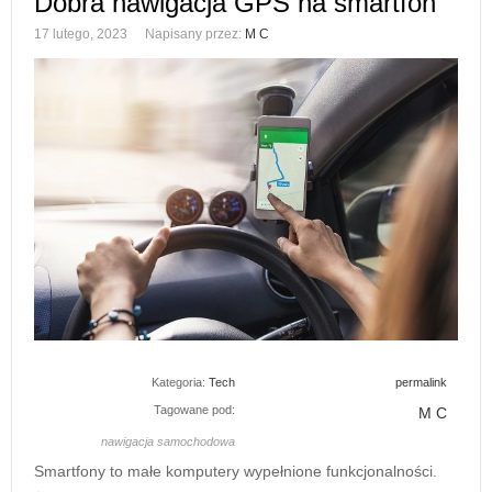
Dobra nawigacja GPS na smartfon
17 lutego, 2023
Napisany przez:
M C
Kategoria:
Tech
permalink
Tagowane pod:
M C
nawigacja samochodowa
Smartfony to małe komputery wypełnione funkcjonalności.