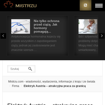
Nie tylko ochrona
Bó
przed ciążą. Jak
st
hormony
na
pomagają…
pr
Antykoncepcja hormonalna kojarzy się
Ból i sztywność sta
przede wszystkim z zapobieganiem
problemy dotyczące 
ciąży, jednak jej zastosowanie jest
Mogą mieć charakter
znacznie szersze.…
umiarkowany,…
Mistrzu.com - wiadomości, wydarzenia, informacje z kraju i ze świata
Firma
Elektryk Austria – atrakcyjna praca za granicą