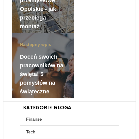
przemysłowe
Opolskie - jak
przebiega
montaż
konstrukcji
stalowej?
Następny wpis
31 października, 2021
Doceń swoich
pracowników na
święta! 5
pomysłów na
świąteczne
benefity
KATEGORIE BLOGA
pracownicze
Finanse
31 października, 2021
Tech