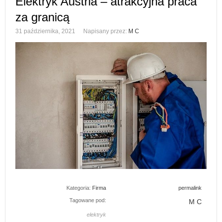
Elektryk Austria – atrakcyjna praca
za granicą
31 października, 2021
Napisany przez:
M C
Kategoria:
Firma
permalink
Tagowane pod:
M C
elektryk