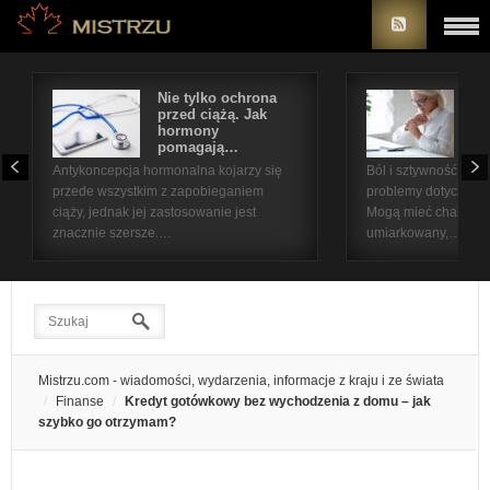
Nie tylko ochrona
Bó
przed ciążą. Jak
st
hormony
na
pomagają…
pr
Antykoncepcja hormonalna kojarzy się
Ból i sztywność sta
przede wszystkim z zapobieganiem
problemy dotyczące 
ciąży, jednak jej zastosowanie jest
Mogą mieć charakter
znacznie szersze.…
umiarkowany,…
Mistrzu.com - wiadomości, wydarzenia, informacje z kraju i ze świata
Finanse
Kredyt gotówkowy bez wychodzenia z domu – jak
szybko go otrzymam?