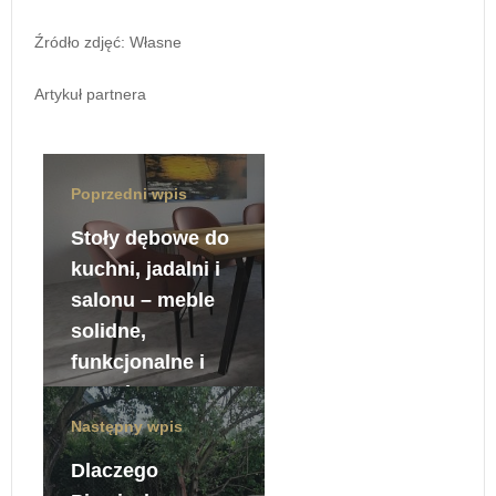
Źródło zdjęć:
Własne
Artykuł partnera
Poprzedni wpis
Stoły dębowe do
kuchni, jadalni i
salonu – meble
solidne,
funkcjonalne i
ponadczasowe
Następny wpis
6 grudnia, 2024
Dlaczego