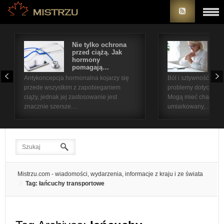
Nie tylko ochrona
Bó
przed ciążą. Jak
st
hormony
na
pomagają…
pr
Antykoncepcja hormonalna kojarzy się
Ból i sztywność sta
przede wszystkim z zapobieganiem
problemy dotyczące 
ciąży, jednak jej zastosowanie jest
Mogą mieć charakter
znacznie szersze.…
umiarkowany,…
Mistrzu.com - wiadomości, wydarzenia, informacje z kraju i ze świata
Tag: łańcuchy transportowe