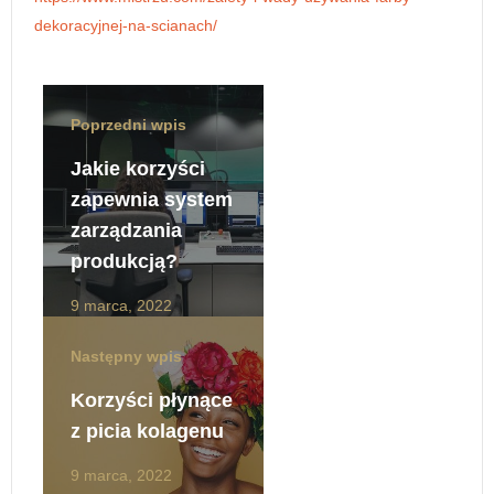
dekoracyjnej-na-scianach/
Poprzedni wpis
Jakie korzyści
zapewnia system
zarządzania
produkcją?
9 marca, 2022
Następny wpis
Korzyści płynące
z picia kolagenu
9 marca, 2022