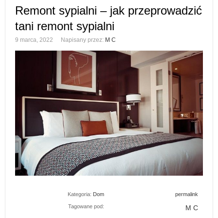
Remont sypialni – jak przeprowadzić
tani remont sypialni
9 marca, 2022
Napisany przez:
M C
Kategoria:
Dom
permalink
Tagowane pod:
M C