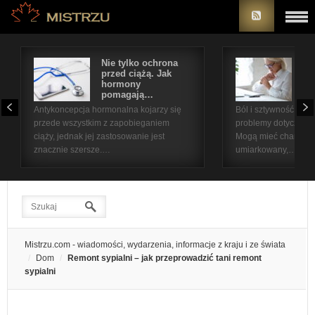
Nie tylko ochrona
Bó
przed ciążą. Jak
st
hormony
na
pomagają…
pr
Antykoncepcja hormonalna kojarzy się
Ból i sztywność sta
przede wszystkim z zapobieganiem
problemy dotyczące 
ciąży, jednak jej zastosowanie jest
Mogą mieć charakter
znacznie szersze.…
umiarkowany,…
Mistrzu.com - wiadomości, wydarzenia, informacje z kraju i ze świata
Dom
Remont sypialni – jak przeprowadzić tani remont
sypialni