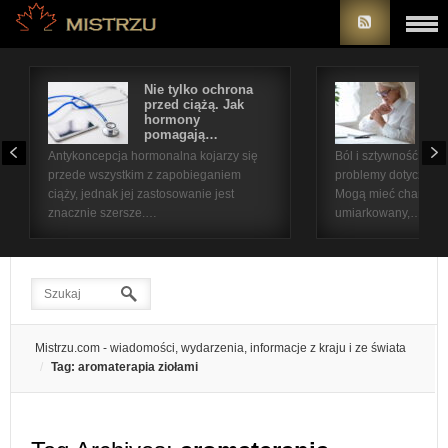
Nie tylko ochrona
Bó
przed ciążą. Jak
st
hormony
na
pomagają…
pr
Antykoncepcja hormonalna kojarzy się
Ból i sztywność sta
przede wszystkim z zapobieganiem
problemy dotyczące 
ciąży, jednak jej zastosowanie jest
Mogą mieć charakter
znacznie szersze.…
umiarkowany,…
Mistrzu.com - wiadomości, wydarzenia, informacje z kraju i ze świata
Tag: aromaterapia ziołami