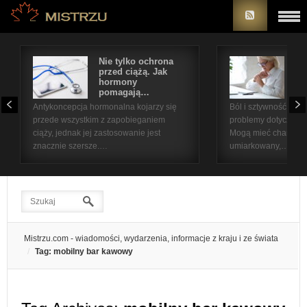
Nie tylko ochrona
Bó
przed ciążą. Jak
st
hormony
na
pomagają…
pr
Antykoncepcja hormonalna kojarzy się
Ból i sztywność sta
przede wszystkim z zapobieganiem
problemy dotyczące 
ciąży, jednak jej zastosowanie jest
Mogą mieć charakter
znacznie szersze.…
umiarkowany,…
Mistrzu.com - wiadomości, wydarzenia, informacje z kraju i ze świata
Tag: mobilny bar kawowy