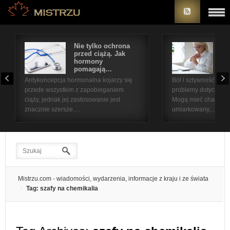
Nie tylko ochrona
Bó
przed ciążą. Jak
st
hormony
na
pomagają…
pr
Antykoncepcja hormonalna kojarzy się
Ból i sztywność sta
przede wszystkim z zapobieganiem
problemy dotyczące 
ciąży, jednak jej zastosowanie jest
Mogą mieć charakter
znacznie szersze.…
umiarkowany,…
Mistrzu.com - wiadomości, wydarzenia, informacje z kraju i ze świata
Tag: szafy na chemikalia