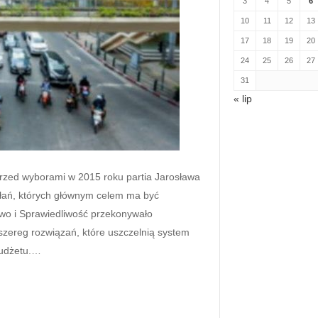
3
4
5
6
10
11
12
13
17
18
19
20
24
25
26
27
31
« lip
rzed wyborami w 2015 roku partia Jarosława
łań, których głównym celem ma być
awo i Sprawiedliwość przekonywało
 szereg rozwiązań, które uszczelnią system
budżetu.…