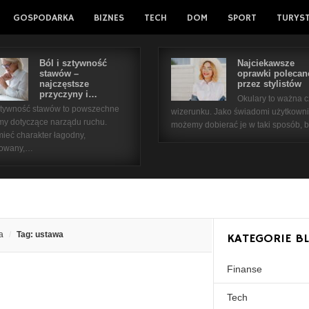
GOSPODARKA
BIZNES
TECH
DOM
SPORT
TURYS
Ból i sztywność
Najciekawsze
stawów –
oprawki polecan
najczęstsze
przez stylistów
przyczyny i…
Okulary to ważna 
sztywność stawów to powszechne
wizerunku. Jako świadomi użytkown
my dotyczące narządu ruchu.
możemy dobierać je w taki sposób,
ieć charakter łagodny,
kowany,…
a
Tag: ustawa
KATEGORIE B
Finanse
Tech