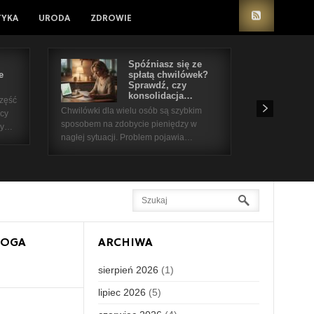
TYKA
URODA
ZDROWIE
Spóźniasz się ze
e
spłatą chwilówek?
Sprawdź, czy
konsolidacja…
część
Chwilówki dla wielu osób są szybkim
icy
sposobem na zdobycie pieniędzy w
 by…
nagłej sytuacji. Problem pojawia…
LOGA
ARCHIWA
sierpień 2026
(1)
lipiec 2026
(5)