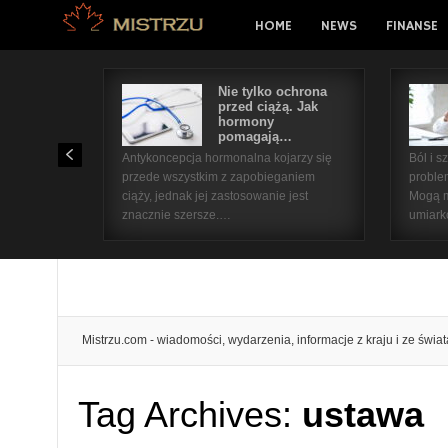
HOME
NEWS
FINANSE
Nie tylko ochrona
przed ciążą. Jak
hormony
pomagają…
Antykoncepcja hormonalna kojarzy się
Ból i 
przede wszystkim z zapobieganiem
proble
ciąży, jednak jej zastosowanie jest
Mogą m
znacznie szersze.…
umiar
Mistrzu.com - wiadomości, wydarzenia, informacje z kraju i ze świat
Tag Archives:
ustawa