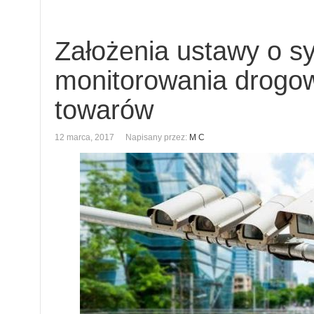
Założenia ustawy o s
monitorowania drogo
towarów
12 marca, 2017
Napisany przez:
M C