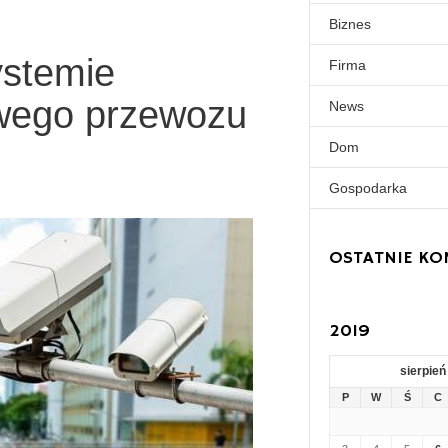
Biznes
ystemie
Firma
wego przewozu
News
Dom
Gospodarka
OSTATNIE KO
2019
sierpień
P
W
Ś
C