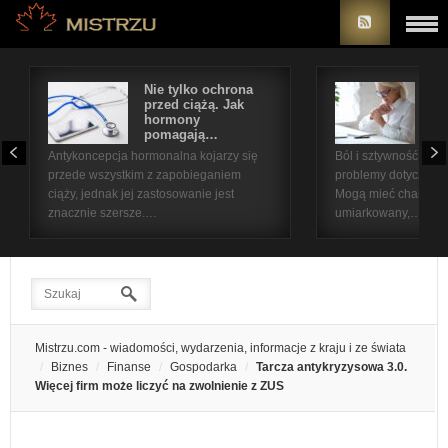
Nie tylko ochrona
Bó
przed ciążą. Jak
st
hormony
na
pomagają…
pr
Antykoncepcja hormonalna kojarzy się
Ból i sztywność sta
przede wszystkim z zapobieganiem
problemy dotyczące 
ciąży, jednak jej zastosowanie jest
Mogą mieć charakter
znacznie szersze.…
umiarkowany,…
Mistrzu.com - wiadomości, wydarzenia, informacje z kraju i ze świata
Biznes
Finanse
Gospodarka
Tarcza antykryzysowa 3.0.
Więcej firm może liczyć na zwolnienie z ZUS