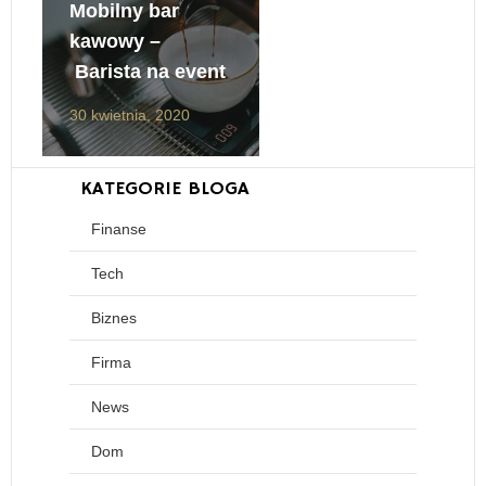
30 kwietnia, 2020
Mobilny bar
kawowy –
Barista na event
30 kwietnia, 2020
KATEGORIE BLOGA
Finanse
Tech
Biznes
Firma
News
Dom