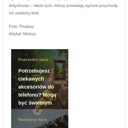
dotychczas – także tych, którzy posiadają wyższe przychody
niż ustalony limit.
Foto: Pixabay
Artykył: Mistrzu
Poprzedni wpis
Potrzebujesz
ciekawych
akcesoriów do
telefonu? Mogą
być świetnym
pomysłem na
prezent!
Następny wpis