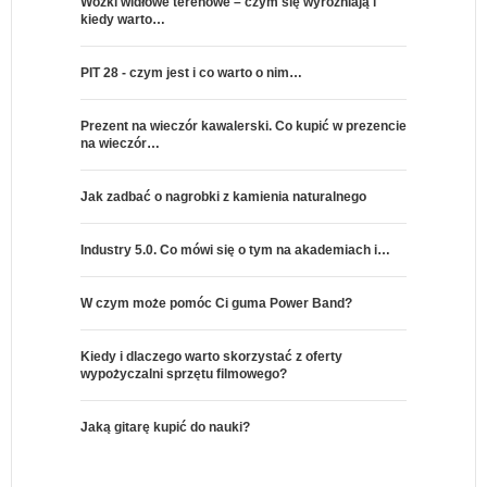
Wózki widłowe terenowe – czym się wyróżniają i
kiedy warto…
PIT 28 - czym jest i co warto o nim…
Prezent na wieczór kawalerski. Co kupić w prezencie
na wieczór…
Jak zadbać o nagrobki z kamienia naturalnego
Industry 5.0. Co mówi się o tym na akademiach i…
W czym może pomóc Ci guma Power Band?
Kiedy i dlaczego warto skorzystać z oferty
wypożyczalni sprzętu filmowego?
Jaką gitarę kupić do nauki?