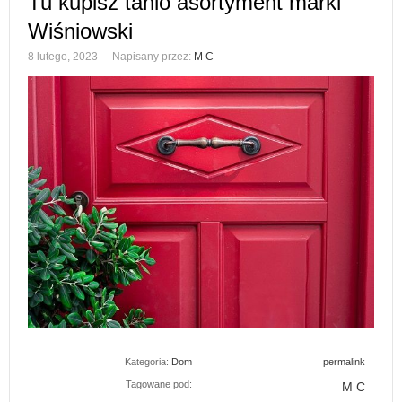
Tu kupisz tanio asortyment marki
Wiśniowski
8 lutego, 2023
Napisany przez:
M C
Kategoria:
Dom
permalink
Tagowane pod:
M C