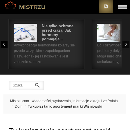
Nie tylko ochrona
Bó
przed ciążą. Jak
st
hormony
na
pomagają…
pr
Antykoncepcja hormonalna kojarzy się
Ból i sztywność sta
przede wszystkim z zapobieganiem
problemy dotyczące 
ciąży, jednak jej zastosowanie jest
Mogą mieć charakter
znacznie szersze.…
umiarkowany,…
Mistrzu.com - wiadomości, wydarzenia, informacje z kraju i ze świata
Dom
Tu kupisz tanio asortyment marki Wiśniowski