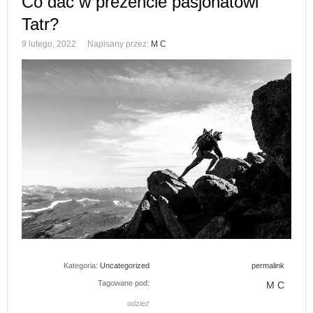
Co dać w prezencie pasjonatowi
Tatr?
9 lutego, 2022
Napisany przez:
M C
Kategoria:
Uncategorized
permalink
Tagowane pod:
M C
odzież