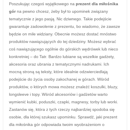
Poszukując czegoś wyjątkowego na
prezent dla miłośnika
gór
na pewno chcesz, żeby był to upominek związany
tematycznie z jego pasją. Nic dziwnego. Takie podejście
gwarantuje zadowolenie z prezentu, bo wiadomo, że zawsze
będzie on mile widziany. Obecnie możesz dostać mnóstwo
produktów nawiązujących do tej dziedziny. Możesz wybrać
coś nawiązującego ogólnie do górskich wędrówek lub nieco
konkretniej – do Tatr. Bardzo lubiane są wszelkie gadżety,
akcesoria oraz ubrania z tematycznymi nadrukami. Ich
mocną stroną są teksty, które idealnie odzwierciedlają
podejście do życia osoby zakochanej w górach. Wśród
produktów, o których mowa możesz znaleźć koszulki, bluzy,
longsleeve i topy. Wśród akcesoriów i gadżetów warto
wymienić kubki, poduszki, czapki, magnesy, torby lub worki.
Zastanów się, która z tych rzeczy najbardziej spodoba się
osobie, dla której szukasz upominku. Sprawdź, jaki prezent
dla miłośnika gór odpowiada twoim wyobrażeniom o