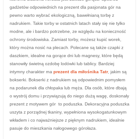
gadżetów odpowiednich na prezent dla pasjonata gór na
pewno warto wybrać ekologiczną, bawełnianą torbę z
nadrukiem. Takie torby w ostatnich latach stały się nie tylko
modne, ale i bardzo potrzebne, ze względu na konieczność
ochrony środowiska. Zamiast torby, możesz kupić worek,
który można nosić na plecach. Polecane są także czapki z
daszkiem, idealne na gorące dni lub magnesy, które będą
stanowiły świetną ozdobę lodówki lub tablicy. Bardziej
intymny charakter ma
prezent dla miłośnika Tatr
, jakim są
bokserki. Bokserki z nadrukiem są odpowiednim pomysłem
na podarunek dla chłopaka lub męża. Dla osób, które dbają
o wystrój domu i przywiązują do niego dużą wagę, doskonały
prezent z motywem gór to poduszka. Dekoracyjna poduszka
uszyta z porządnej tkaniny, wypełniona wysokogatunkowym
wkładem i co najważniejsze z pięknym nadrukiem, idealnie
pasuje do mieszkania nałogowego górołaza.