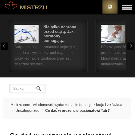
Nie tylko ochrona
Bó
przed ciążą. Jak
st
hormony
na
pomagają…
pr
Antykoncepcja hormonalna kojarzy się
Ból i sztywność sta
przede wszystkim z zapobieganiem
problemy dotyczące 
ciąży, jednak jej zastosowanie jest
Mogą mieć charakter
znacznie szersze.…
umiarkowany,…
Mistrzu.com - wiadomości, wydarzenia, informacje z kraju i ze świata
Uncategorized
Co dać w prezencie pasjonatowi Tatr?