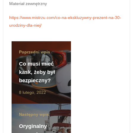
Materiał zewnętrzny
https://www.mistrzu.com/co-na-ekskluzywny-prezent-na-30-
urodziny-dla-niej/
Poprzedni wpis
Co musi mieć
kask, żeby był
bezpieczny?
8 lutego, 2022
Następny wpis
Oryginalny