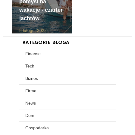
pomysł na
wakacje - czarter
jachtów
8 lutego, 2022
KATEGORIE BLOGA
Finanse
Tech
Biznes
Firma
News
Dom
Gospodarka