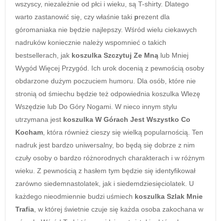
wszyscy, niezależnie od płci i wieku, są T-shirty. Dlatego
warto zastanowić się, czy właśnie taki
p
rezent dla
góromaniaka nie będzie najlepszy. Wśród wielu ciekawych
nadruków koniecznie należy wspomnieć o takich
bestsellerach, jak
koszulka Szczytuj Ze Mną
lub Mniej
Wygód Więcej Przygód. Ich urok docenią z pewnością osoby
obdarzone dużym poczuciem humoru. Dla osób, które nie
stronią od śmiechu będzie też odpowiednia koszulka Wlezę
Wszędzie lub Do Góry Nogami. W nieco innym stylu
utrzymana jest
koszulka W Górach Jest Wszystko Co
Kocham
, która również cieszy się wielką popularnością. Ten
nadruk jest bardzo uniwersalny, bo będą się dobrze z nim
czuły osoby o bardzo różnorodnych charakterach i w różnym
wieku. Z pewnością z hasłem tym będzie się identyfikował
zarówno siedemnastolatek, jak i siedemdziesięciolatek. U
każdego nieodmiennie budzi uśmiech
koszulka Szlak Mnie
Trafia
, w której świetnie czuje się każda osoba zakochana w