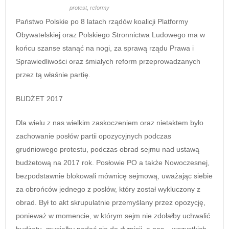
protest
,
reformy
Państwo Polskie po 8 latach rządów koalicji Platformy
Obywatelskiej oraz Polskiego Stronnictwa Ludowego ma w
końcu szanse stanąć na nogi, za sprawą rządu Prawa i
Sprawiedliwości oraz śmiałych reform przeprowadzanych
przez tą właśnie partię.
BUDŻET 2017
Dla wielu z nas wielkim zaskoczeniem oraz nietaktem było
zachowanie posłów partii opozycyjnych podczas
grudniowego protestu, podczas obrad sejmu nad ustawą
budżetową na 2017 rok. Posłowie PO a także Nowoczesnej,
bezpodstawnie blokowali mównicę sejmową, uważając siebie
za obrońców jednego z posłów, który został wykluczony z
obrad. Był to akt skrupulatnie przemyślany przez opozycję,
ponieważ w momencie, w którym sejm nie zdołałby uchwalić
budżetu, musiałby podać się do dymisji, a nas – wszystkich