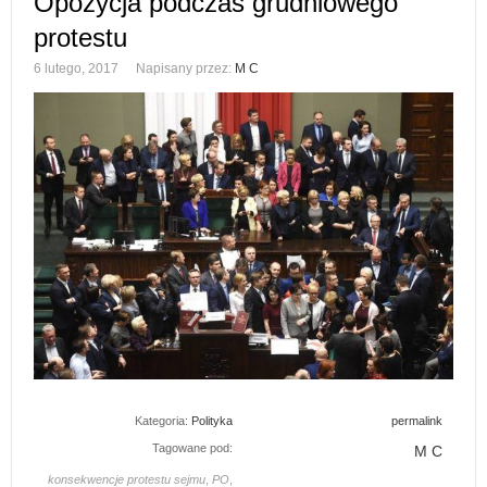
Opozycja podczas grudniowego
protestu
6 lutego, 2017
Napisany przez:
M C
Kategoria:
Polityka
permalink
Tagowane pod:
M C
konsekwencje protestu sejmu
,
PO
,