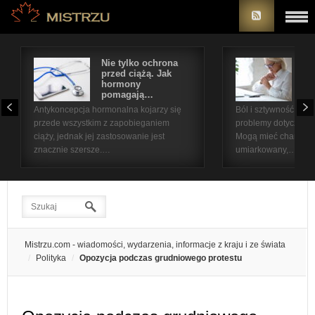
Nie tylko ochrona
Bó
przed ciążą. Jak
st
hormony
na
pomagają…
pr
Antykoncepcja hormonalna kojarzy się
Ból i sztywność sta
przede wszystkim z zapobieganiem
problemy dotyczące 
ciąży, jednak jej zastosowanie jest
Mogą mieć charakter
znacznie szersze.…
umiarkowany,…
Mistrzu.com - wiadomości, wydarzenia, informacje z kraju i ze świata
Polityka
Opozycja podczas grudniowego protestu