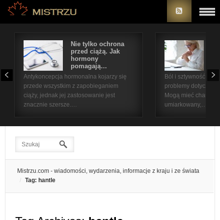
Nie tylko ochrona
Bó
przed ciążą. Jak
st
hormony
na
pomagają…
pr
Antykoncepcja hormonalna kojarzy się
Ból i sztywność sta
przede wszystkim z zapobieganiem
problemy dotyczące 
ciąży, jednak jej zastosowanie jest
Mogą mieć charakter
znacznie szersze.…
umiarkowany,…
Mistrzu.com - wiadomości, wydarzenia, informacje z kraju i ze świata
Tag: hantle