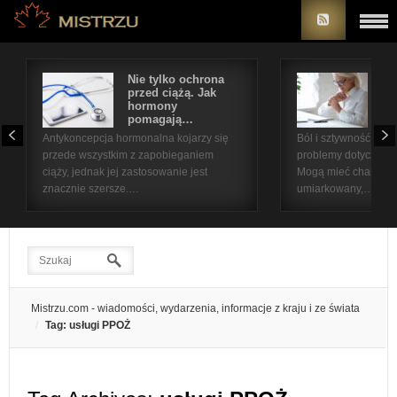
Nie tylko ochrona
Bó
przed ciążą. Jak
st
hormony
na
pomagają…
pr
Antykoncepcja hormonalna kojarzy się
Ból i sztywność sta
przede wszystkim z zapobieganiem
problemy dotyczące 
ciąży, jednak jej zastosowanie jest
Mogą mieć charakter
znacznie szersze.…
umiarkowany,…
Mistrzu.com - wiadomości, wydarzenia, informacje z kraju i ze świata
Tag: usługi PPOŻ