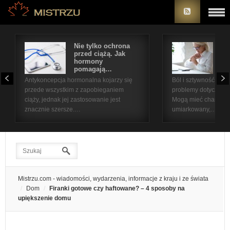
Nie tylko ochrona
Bó
przed ciążą. Jak
st
hormony
na
pomagają…
pr
Antykoncepcja hormonalna kojarzy się
Ból i sztywność sta
przede wszystkim z zapobieganiem
problemy dotyczące 
ciąży, jednak jej zastosowanie jest
Mogą mieć charakter
znacznie szersze.…
umiarkowany,…
Mistrzu.com - wiadomości, wydarzenia, informacje z kraju i ze świata
Dom
Firanki gotowe czy haftowane? – 4 sposoby na
upiększenie domu