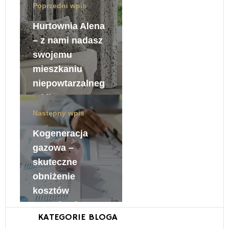
Poprzedni wpis
Hurtownia Alena
– z nami nadasz
swojemu
mieszkaniu
niepowtarzalneg
o klimatu
Następny wpis
28 listopada, 2019
Kogeneracja
gazowa –
skuteczne
obniżenie
kosztów
pozyskania
KATEGORIE BLOGA
energii