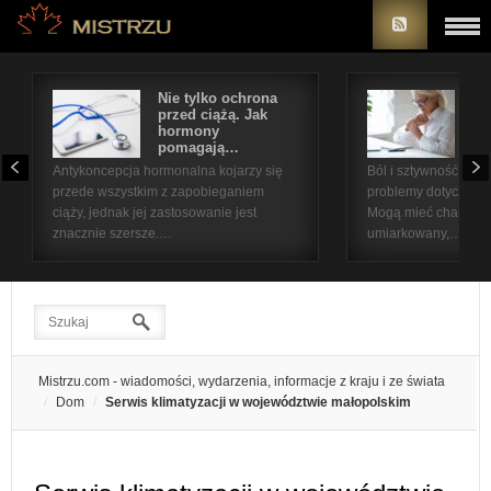
Nie tylko ochrona
Bó
przed ciążą. Jak
st
hormony
na
pomagają…
pr
Antykoncepcja hormonalna kojarzy się
Ból i sztywność sta
przede wszystkim z zapobieganiem
problemy dotyczące 
ciąży, jednak jej zastosowanie jest
Mogą mieć charakter
znacznie szersze.…
umiarkowany,…
Mistrzu.com - wiadomości, wydarzenia, informacje z kraju i ze świata
Dom
Serwis klimatyzacji w województwie małopolskim