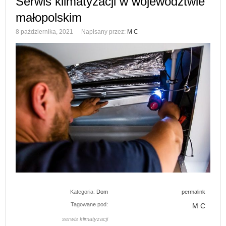
Serwis klimatyzacji w województwie
małopolskim
8 października, 2021
Napisany przez:
M C
Kategoria:
Dom
permalink
Tagowane pod:
M C
serwis klimatyzacji