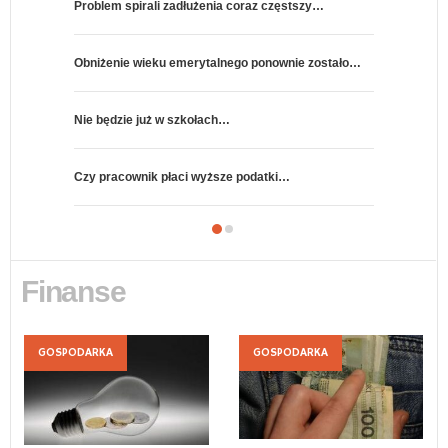
Problem spirali zadłużenia coraz częstszy…
Nadal nie ws
Obniżenie wieku emerytalnego ponownie zostało…
Budżet na 2
Nie będzie już w szkołach…
Jakie są naj
Czy pracownik płaci wyższe podatki…
Pracodawcy 
Finanse
FINANSE
GOSPODARKA
FINANSE
GOSPODARKA