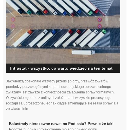
Intrastat - wszystko, co warto wiedzieć na ten temat
Jak wiedzą doskonale wszyscy przedsiębiorcy, przewóz towarów
pomiędzy poszczególnymi krajami europejskiego obszaru celnego
związany jest zawsze z koniecznością załatwienia spraw formalnych.
Oczywiście zgodnie z unijnymi założeniami wszystkie procesy tego
rodzaju są uproszczone, jednak ciągle zmieniające się realia sprawiają,
że właściciele…
Balustrady nierdzewne nawet na Podlasiu? Pewnie że tak!
P
P
Podczas budowy i projektowania mojego nowego domu,…