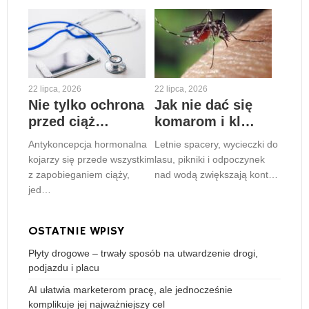
22 lipca, 2026
22 lipca, 2026
Nie tylko ochrona
Jak nie dać się
przed ciąż…
komarom i kl…
Antykoncepcja hormonalna
Letnie spacery, wycieczki do
kojarzy się przede wszystkim
lasu, pikniki i odpoczynek
z zapobieganiem ciąży,
nad wodą zwiększają kont…
jed…
OSTATNIE WPISY
Płyty drogowe – trwały sposób na utwardzenie drogi,
podjazdu i placu
AI ułatwia marketerom pracę, ale jednocześnie
komplikuje jej najważniejszy cel