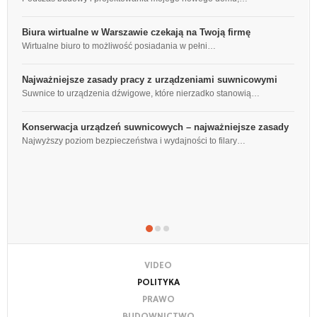
Tr
Biura wirtualne w Warszawie czekają na Twoją firmę
S
Wirtualne biuro to możliwość posiadania w pełni…
Lu
Najważniejsze zasady pracy z urządzeniami suwnicowymi
J
Suwnice to urządzenia dźwigowe, które nierzadko stanowią…
Ek
Konserwacja urządzeń suwnicowych – najważniejsze zasady
D
Najwyższy poziom bezpieczeństwa i wydajności to filary…
p
Dz
VIDEO
POLITYKA
PRAWO
BUDOWNICTWO