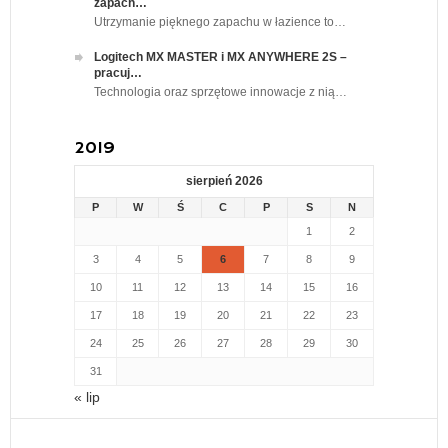
zapach…
Utrzymanie pięknego zapachu w łazience to…
Logitech MX MASTER i MX ANYWHERE 2S –
pracuj…
Technologia oraz sprzętowe innowacje z nią…
2019
sierpień 2026
P
W
Ś
C
P
S
N
1
2
3
4
5
6
7
8
9
10
11
12
13
14
15
16
17
18
19
20
21
22
23
24
25
26
27
28
29
30
31
« lip