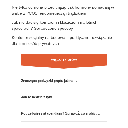
Nie tylko ochrona przed ciążą. Jak hormony pomagają w
walce z PCOS, endometriozą i trądzikiem
Jak nie dać się komarom i kleszczom na letnich
spacerach? Sprawdzone sposoby
Kontener socjalny na budowę – praktyczne rozwiązanie
dla firm i osób prywatnych
WIĘCEJ TYTUŁÓW
Znaczące podwyżki prądu już na…
Coraz więcej
Jak to będzie z tym…
Zadłużenie p
Potrzebujesz stypendium? Sprawdź, co zrobić,…
Ustawa o za